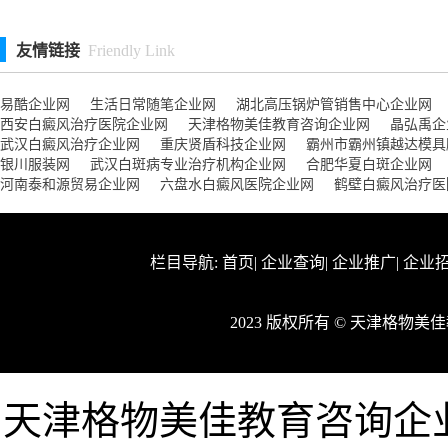
友情链接
Friendly Link
易酷企业网
生活日常随笔企业网
湖北高压锅炉管销售中心企业网
西安白癜风治疗医院企业网
天津格物美佳教育咨询企业网
晶弘禹企
武汉白癜风治疗企业网
重庆贤盾科技企业网
霸州市霸州镇越达模具
银川服装网
武汉白斑病专业治疗机构企业网
合肥华夏白斑企业网
河南泰和源贸易企业网
六盘水白癜风医院企业网
鹤壁白癜风治疗医
栏目导航:
首页
|
企业查询
|
企业推广
|
企业
2023 版权所有 © 天津格物
天津格物美佳教育咨询企业网ww